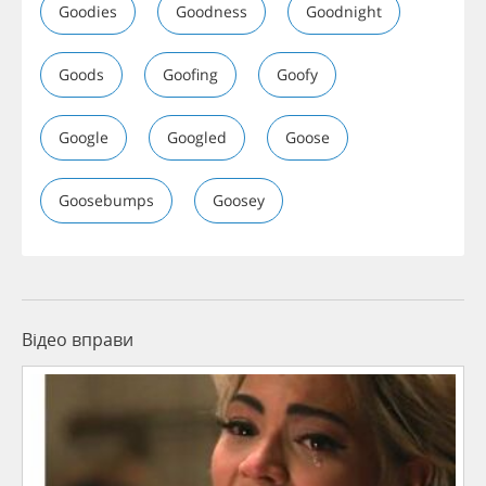
Goodies
Goodness
Goodnight
Goods
Goofing
Goofy
Google
Googled
Goose
Goosebumps
Goosey
Відео вправи