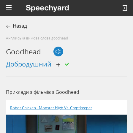
Назад
Англійська вимова слова goodhead
Goodhead
добродушний
Приклади з фільмів з Goodhead
Robot Chicken - Monster High Vs. Cryptkeeper