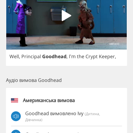
Well
,
Principal
Goodhead
,
I'm
the
Crypt
Keeper
,
Аудіо вимова Goodhead
Американська вимова
Goodhead вимовлено Ivy
(дитина,
Дівчинка)