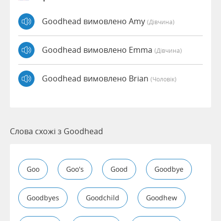
Goodhead вимовлено Amy
(дівчина)
Goodhead вимовлено Emma
(дівчина)
Goodhead вимовлено Brian
(чоловік)
Слова схожі з Goodhead
Goo
Goo's
Good
Goodbye
Goodbyes
Goodchild
Goodhew