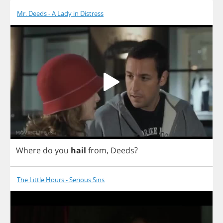
Mr. Deeds - A Lady in Distress
Where
do
you
hail
from
,
Deeds
?
The Little Hours - Serious Sins