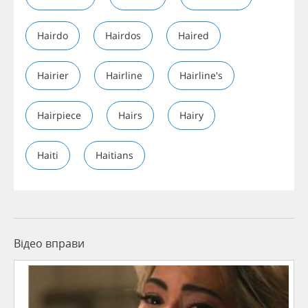
Hairdo
Hairdos
Haired
Hairier
Hairline
Hairline's
Hairpiece
Hairs
Hairy
Haiti
Haitians
Відео вправи