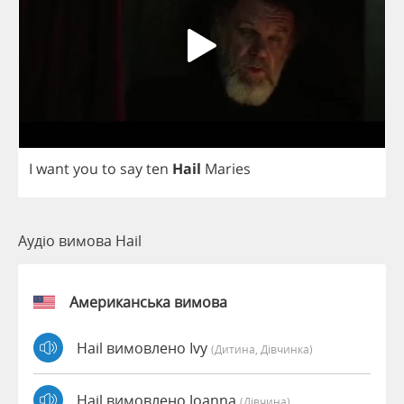
I
want
you
to
say
ten
Hail
Maries
Аудіо вимова Hail
Американська вимова
Hail вимовлено Ivy
(дитина, Дівчинка)
Hail вимовлено Joanna
(дівчина)