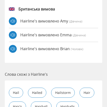
Британська вимова
Hairline's вимовлено Amy
(дівчина)
Hairline's вимовлено Emma
(дівчина)
Hairline's вимовлено Brian
(чоловік)
Слова схожі з Hairline's
Hail
Hailed
Hailstorm
Hair
Hair's
Hairball
Hairballs