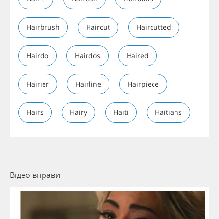
Hairbrush
Haircut
Haircutted
Hairdo
Hairdos
Haired
Hairier
Hairline
Hairpiece
Hairs
Hairy
Haiti
Haitians
Відео вправи