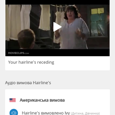
Your
hairline's
receding
Аудіо вимова Hairline's
Американська вимова
Hairline's вимовлено Ivy
(дитина, Дівчинка)