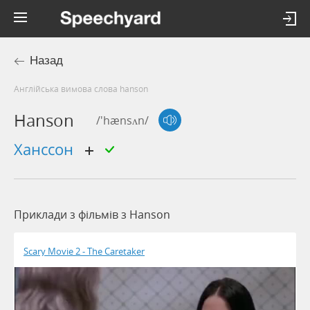
Назад
Англійська вимова слова hanson
Hanson
/'hænsʌn/
ханссон
Приклади з фільмів з Hanson
Scary Movie 2 - The Caretaker