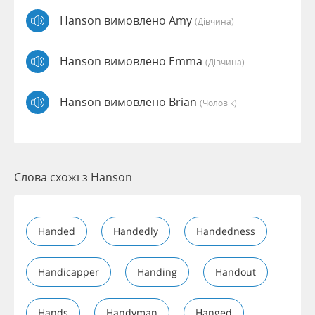
Hanson вимовлено Amy
(дівчина)
Hanson вимовлено Emma
(дівчина)
Hanson вимовлено Brian
(чоловік)
Слова схожі з Hanson
Handed
Handedly
Handedness
Handicapper
Handing
Handout
Hands
Handyman
Hanged