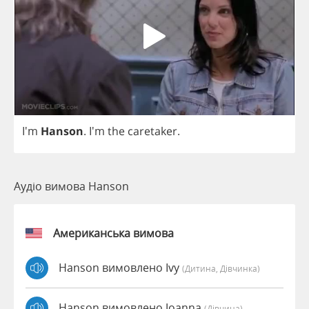
I'm
Hanson
. I'm
the
caretaker
.
Аудіо вимова Hanson
Американська вимова
Hanson вимовлено Ivy
(дитина, Дівчинка)
Hanson вимовлено Joanna
(дівчина)