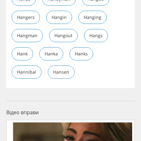
Hangers
Hangin
Hanging
Hangman
Hangout
Hangs
Hank
Hanka
Hanks
Hannibal
Hansen
Відео вправи