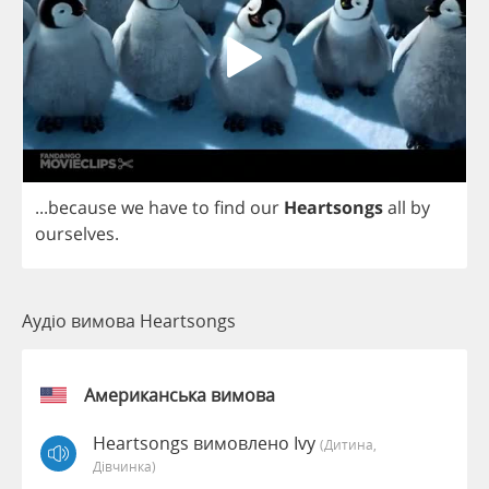
...
because
we
have
to
find
our
Heartsongs
all
by
ourselves
.
Аудіо вимова Heartsongs
Американська вимова
Heartsongs вимовлено Ivy
(дитина,
Дівчинка)