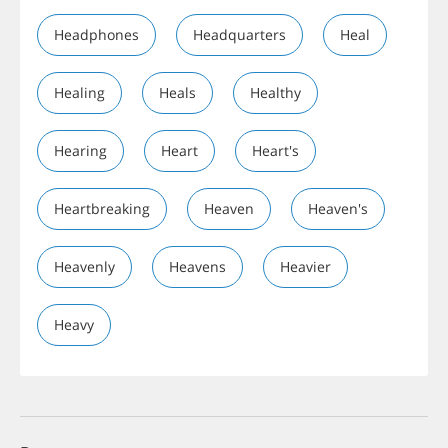
Headphones
Headquarters
Heal
Healing
Heals
Healthy
Hearing
Heart
Heart's
Heartbreaking
Heaven
Heaven's
Heavenly
Heavens
Heavier
Heavy