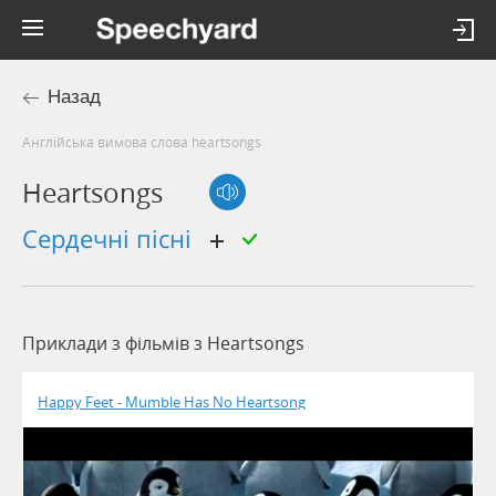
Назад
Англійська вимова слова heartsongs
Heartsongs
сердечні пісні
Приклади з фільмів з Heartsongs
Happy Feet - Mumble Has No Heartsong