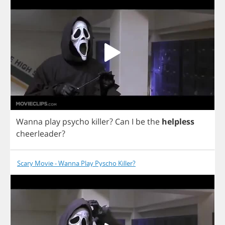
Wanna
play
psycho
killer
?
Can
I
be
the
helpless
cheerleader
?
Scary Movie - Wanna Play Pyscho Killer?