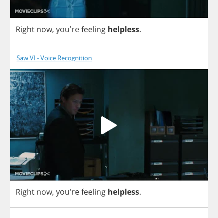
Right
now
, you're
feeling
helpless
.
Saw VI - Voice Recognition
Right
now
, you're
feeling
helpless
.