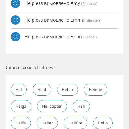
Helpless вимовлено Amy
(дівчина)
Helpless вимовлено Emma
(дівчина)
Helpless вимовлено Brian
(чоловік)
Слова схожі з Helpless
Hel
Held
Helen
Helene
Helga
Helicopter
Hell
Hell's
Heller
Hellfire
Hello