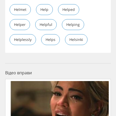
Helmet
Help
Helped
Helper
Helpful
Helping
Helplessly
Helps
Helsinki
Відео вправи