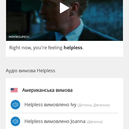
Right
now
, you're
feeling
helpless
.
Аудіо вимова Helpless
Американська вимова
Helpless вимовлено Ivy
(дитина, Дівчинка)
Helpless вимовлено Joanna
(дівчина)