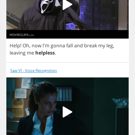
Help
!
Oh
,
now
I'm
gonna
fall
and
break
my
leg
,
leaving
me
helpless
.
Saw VI - Voice Recognition