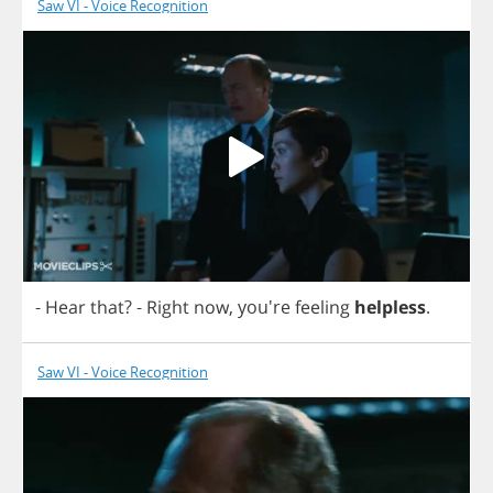
Saw VI - Voice Recognition
-
Hear
that
?
-
Right
now
, you're
feeling
helpless
.
Saw VI - Voice Recognition