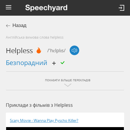
Назад
Англійська вимова слова helpless
Helpless
/'hɛlplɪs/
безпорадний
ПОКАЗАТИ БІЛЬШЕ ПЕРЕКЛАДІВ
Приклади з фільмів з Helpless
Scary Movie - Wanna Play Pyscho Killer?