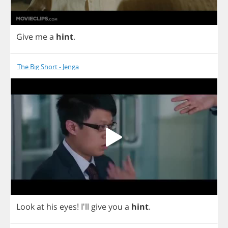
Give
me
a
hint
.
The Big Short - Jenga
Look
at
his
eyes
!
I'll
give
you
a
hint
.