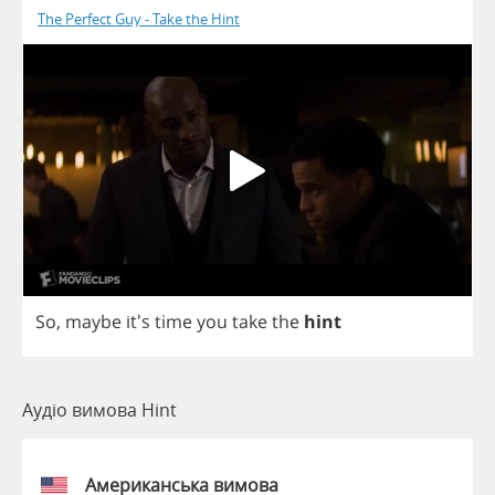
The Perfect Guy - Take the Hint
So
,
maybe
it's
time
you
take
the
hint
Аудіо вимова Hint
Американська вимова