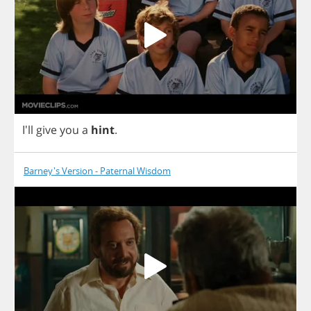
I'll
give
you
a
hint
.
Barney's Version - Paternal Wisdom