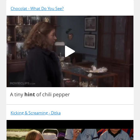
Chocolat - What Do You See?
A
tiny
hint
of
chili
pepper
Kicking & Screaming - Ditka