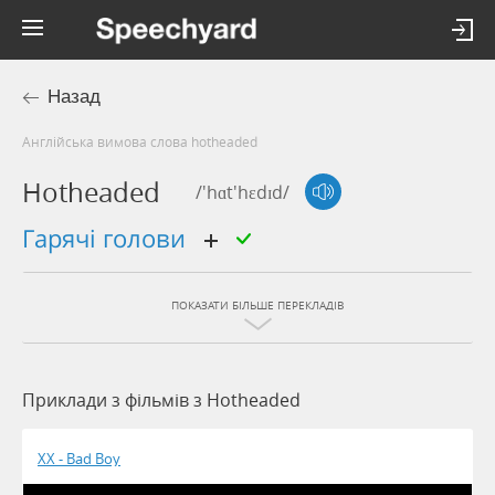
Назад
Англійська вимова слова hotheaded
Hotheaded
/'hɑt'hɛdɪd/
гарячі голови
ПОКАЗАТИ БІЛЬШЕ ПЕРЕКЛАДІВ
Приклади з фільмів з Hotheaded
XX - Bad Boy