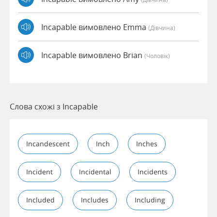
Incapable вимовлено Emma
(дівчина)
Incapable вимовлено Brian
(чоловік)
Слова схожі з Incapable
Incandescent
Inch
Inches
Incident
Incidental
Incidents
Included
Includes
Including