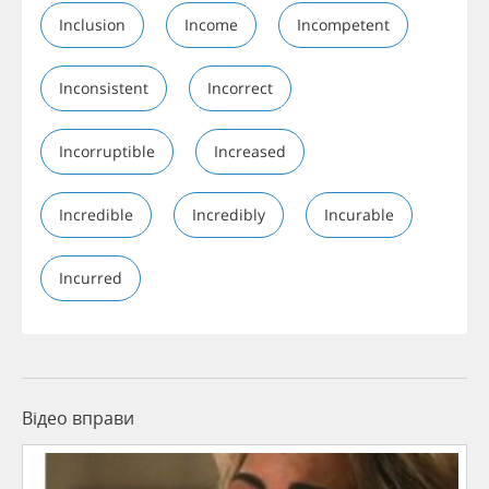
Inclusion
Income
Incompetent
Inconsistent
Incorrect
Incorruptible
Increased
Incredible
Incredibly
Incurable
Incurred
Відео вправи