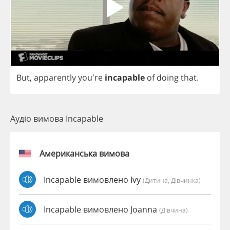
But
,
apparently
you're
incapable
of
doing
that
.
Аудіо вимова Incapable
Американська вимова
Incapable вимовлено Ivy
(дитина, Дівчинка)
Incapable вимовлено Joanna
(дівчина)