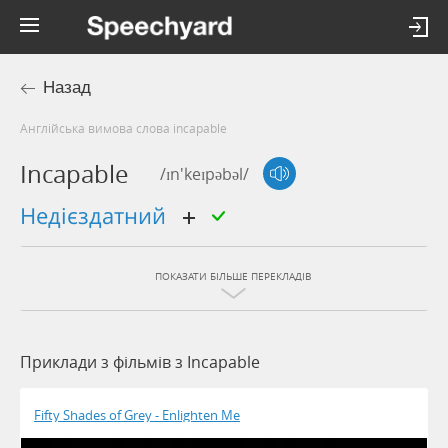
Назад
Англійська вимова слова incapable
Incapable
/ɪn'keɪpəbəl/
недієздатний
ПОКАЗАТИ БІЛЬШЕ ПЕРЕКЛАДІВ
Приклади з фільмів з Incapable
Fifty Shades of Grey - Enlighten Me