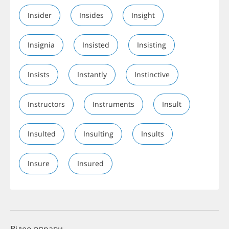
Insider
Insides
Insight
Insignia
Insisted
Insisting
Insists
Instantly
Instinctive
Instructors
Instruments
Insult
Insulted
Insulting
Insults
Insure
Insured