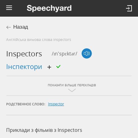
Назад
Англійська вимова слова inspectors
Inspectors
/ɪn'spɛktər/
інспектори
ПОКАЗАТИ БІЛЬШЕ ПЕРЕКЛАДІВ
Inspector
РОДСТВЕННОЕ СЛОВО:
Приклади з фільмів з Inspectors