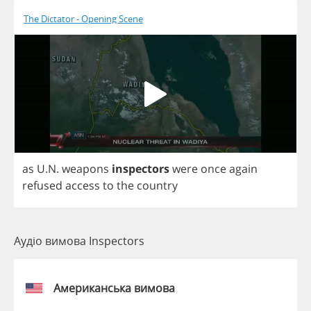
The Dictator - Opening Scene
as
U
.
N
.
weapons
inspectors
were
once
again
refused
access
to
the
country
Аудіо вимова Inspectors
Американська вимова