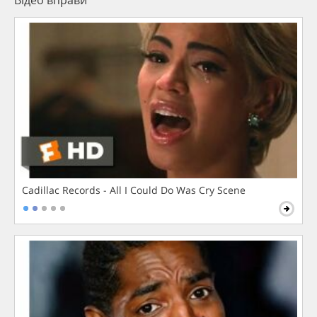
Відео вправи
Cadillac Records - All I Could Do Was Cry Scene