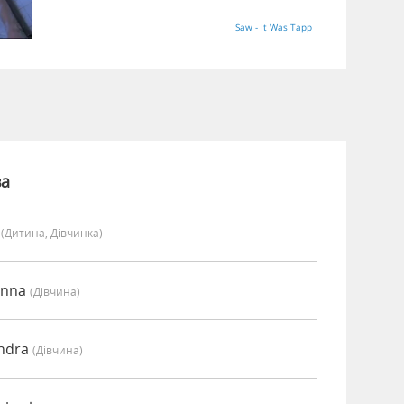
Saw - It Was Tapp
ва
y
(дитина, Дівчинка)
anna
(дівчина)
endra
(дівчина)