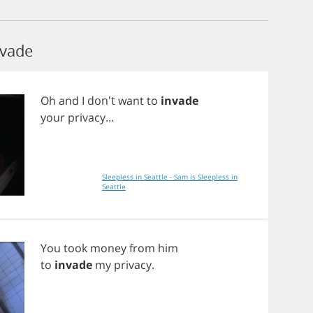
nvade
Oh
and
I
don't
want
to
invade
your
privacy
...
Sleepless in Seattle - Sam is Sleepless in
Seattle
You
took
money
from
him
to
invade
my
privacy
.