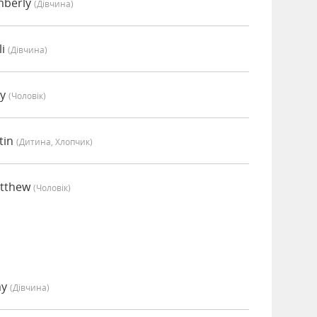
mberly
(дівчина)
li
(дівчина)
ey
(чоловік)
tin
(дитина, Хлопчик)
atthew
(чоловік)
my
(дівчина)