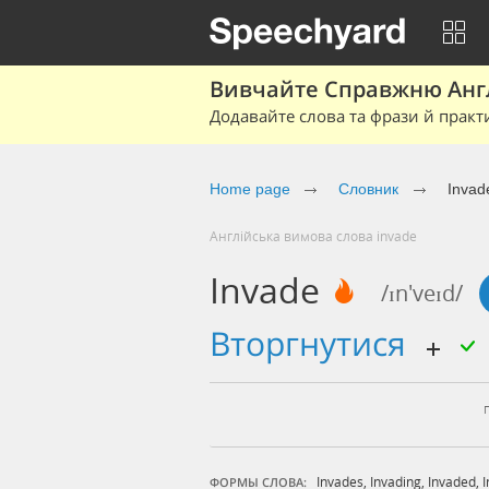
Вивчайте Справжню Англі
Додавайте слова та фрази й практ
Home page
Cловник
Invad
Англійська вимова слова invade
Invade
/ɪn'veɪd/
вторгнутися
Invades
,
Invading
,
Invaded
,
ФОРМЫ СЛОВА: