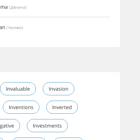
Emma
(дівчина)
ian
(чоловік)
Invaluable
Invasion
Inventions
Inverted
igative
Investments