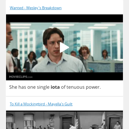
Wanted - Wesley's Breakdown
She
has
one
single
iota
of
tenuous
power
.
To Kill a Mockingbird - Mayella's Guilt