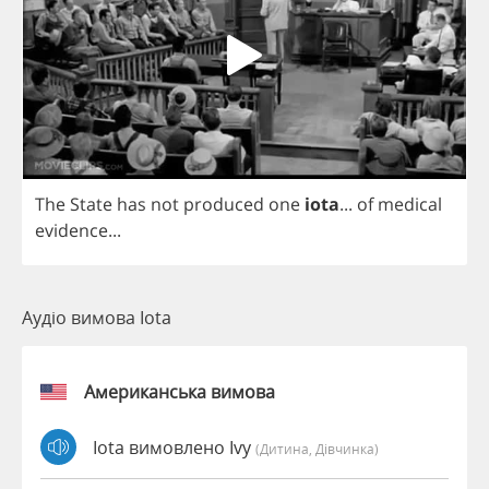
The
State
has
not
produced
one
iota
...
of
medical
evidence
...
Аудіо вимова Iota
Американська вимова
Iota вимовлено Ivy
(дитина, Дівчинка)