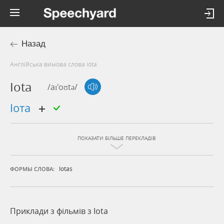
Назад
Англійська вимова слова iota
Iota
/aɪ'oʊtə/
іота
ПОКАЗАТИ БІЛЬШЕ ПЕРЕКЛАДІВ
Iotas
ФОРМЫ СЛОВА:
Приклади з фільмів з Iota