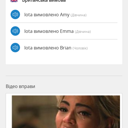
Британська вимова
Iota вимовлено Amy
(дівчина)
Iota вимовлено Emma
(дівчина)
Iota вимовлено Brian
(чоловік)
Відео вправи