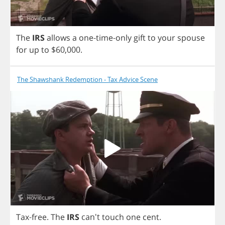
The
IRS
allows
a
one
-
time
-
only
gift
to
your
spouse
for
up
to
$60,000.
The Shawshank Redemption - Tax Advice Scene
Tax
-
free
.
The
IRS
can't
touch
one
cent
.