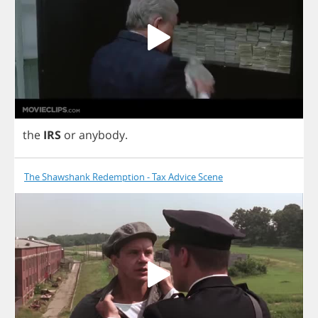
the
IRS
or
anybody
.
The Shawshank Redemption - Tax Advice Scene