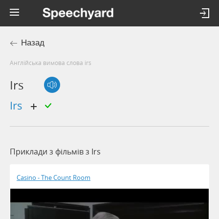
Назад
Англійська вимова слова irs
Irs
irs
Приклади з фільмів з Irs
Casino - The Count Room