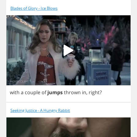
Blades of Glory - Ice Blows
with
a
couple
of
jumps
thrown
in
,
right
?
Seeking Justice - A Hungry Rabbit