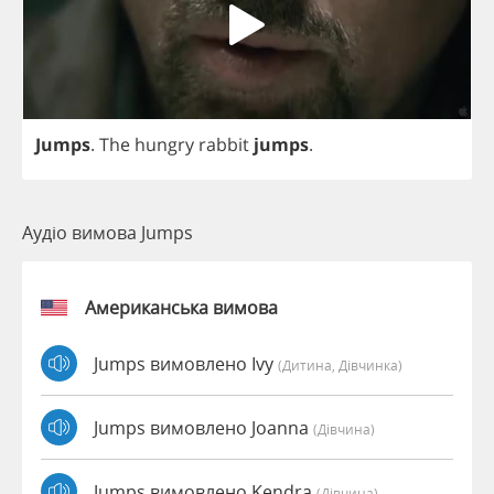
Jumps
.
The
hungry
rabbit
jumps
.
Аудіо вимова Jumps
Американська вимова
Jumps вимовлено Ivy
(дитина, Дівчинка)
Jumps вимовлено Joanna
(дівчина)
Jumps вимовлено Kendra
(дівчина)