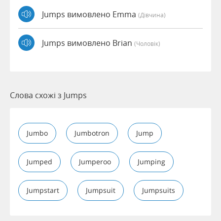
Jumps вимовлено Emma
(дівчина)
Jumps вимовлено Brian
(чоловік)
Слова схожі з Jumps
Jumbo
Jumbotron
Jump
Jumped
Jumperoo
Jumping
Jumpstart
Jumpsuit
Jumpsuits