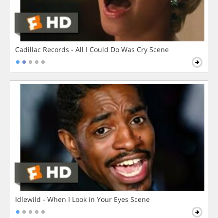
Cadillac Records - All I Could Do Was Cry Scene
Idlewild - When I Look in Your Eyes Scene