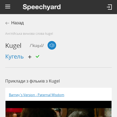
Назад
Англійська вимова слова kugel
Kugel
/'kuɡʌl/
кугель
Приклади з фільмів з Kugel
Barney's Version - Paternal Wisdom