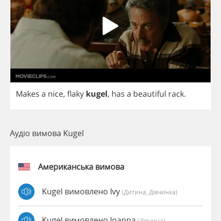
Makes
a
nice
,
flaky
kugel
,
has
a
beautiful
rack
.
Аудіо вимова Kugel
Американська вимова
Kugel вимовлено Ivy
(дитина, Дівчинка)
Kugel вимовлено Joanna
(дівчина)