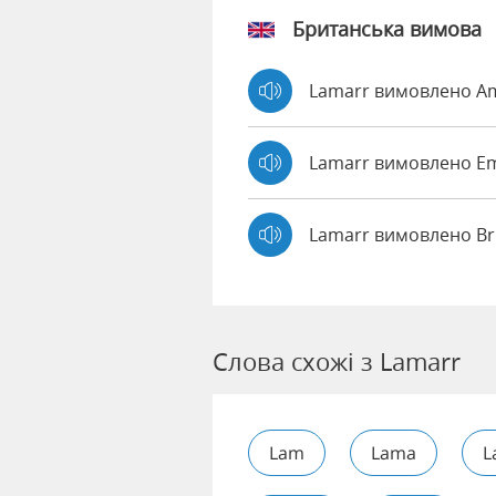
Британська вимова
Lamarr вимовлено 
Lamarr вимовлено 
Lamarr вимовлено Br
Слова схожі з Lamarr
Lam
Lama
L