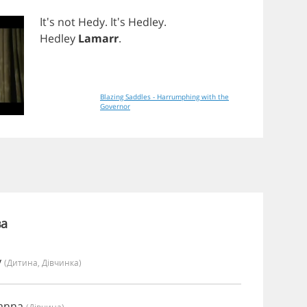
It's
not
Hedy
. It's
Hedley
.
Hedley
Lamarr
.
Blazing Saddles - Harrumphing with the
Governor
ва
y
(дитина, Дівчинка)
oanna