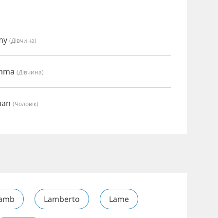
Amy
(дівчина)
Emma
(дівчина)
ian
(чоловік)
amb
Lamberto
Lame