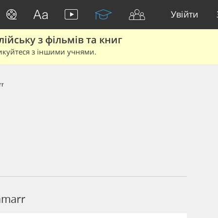
Увійти
йську з фільмів та книг
икуйтеся з іншими учнями.
rr
amarr