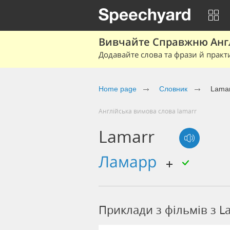
Вивчайте Справжню Англі
Додавайте слова та фрази й практ
Home page
Cловник
Lama
Англійська вимова слова lamarr
Lamarr
ламарр
Приклади з фільмів з L