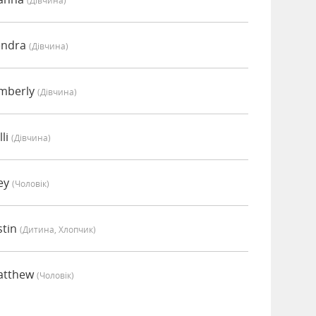
(дівчина)
endra
(дівчина)
mberly
(дівчина)
li
(дівчина)
ey
(чоловік)
stin
(дитина, Хлопчик)
atthew
(чоловік)