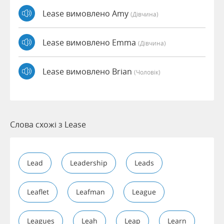
Lease вимовлено Amy
(дівчина)
Lease вимовлено Emma
(дівчина)
Lease вимовлено Brian
(чоловік)
Слова схожі з Lease
Lead
Leadership
Leads
Leaflet
Leafman
League
Leagues
Leah
Leap
Learn