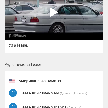
It's
a
lease
.
Аудіо вимова Lease
Американська вимова
Lease вимовлено Ivy
(дитина, Дівчинка)
Lease вимовлено Joanna
(дівчина)