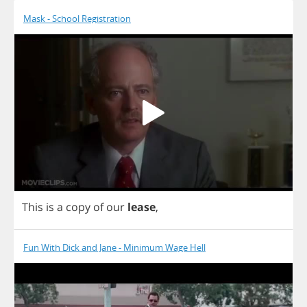
Mask - School Registration
This
is
a
copy
of
our
lease
,
Fun With Dick and Jane - Minimum Wage Hell