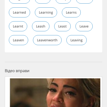
Learned
Learning
Learns
Learnt
Leash
Least
Leave
Leaven
Leavenworth
Leaving
Відео вправи