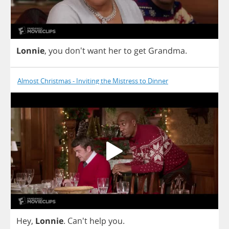
Lonnie
,
you
don't
want
her
to
get
Grandma
.
Almost Christmas - Inviting the Mistress to Dinner
Hey
,
Lonnie
. Can't
help
you
.