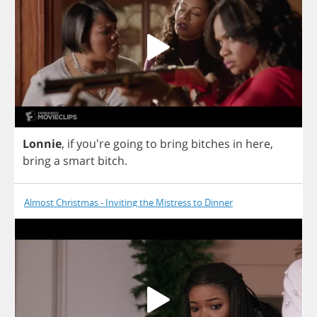
Lonnie
,
if
you're
going
to
bring
bitches
in
here
,
bring
a
smart
bitch
.
Almost Christmas - Inviting the Mistress to Dinner