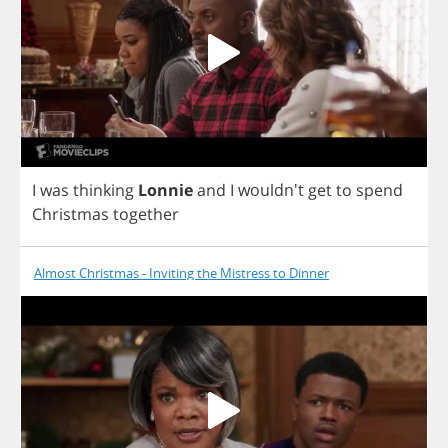
I
was
thinking
Lonnie
and
I
wouldn't
get
to
spend
Christmas
together
Almost Christmas - Inviting the Mistress to Dinner