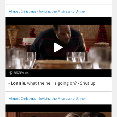
Almost Christmas - Inviting the Mistress to Dinner
-
Lonnie
,
what
the
hell
is
going
on
?
-
Shut
up
!
Almost Christmas - Inviting the Mistress to Dinner