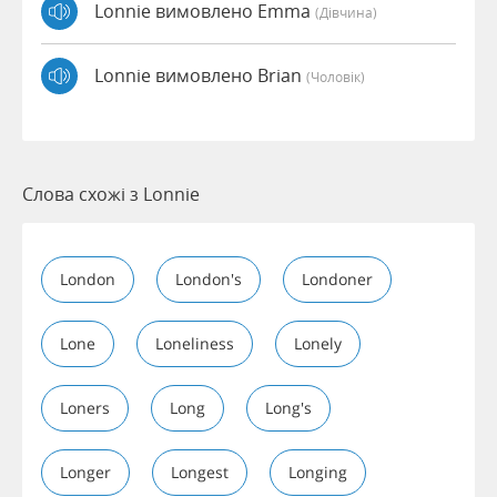
Lonnie вимовлено Emma
(дівчина)
Lonnie вимовлено Brian
(чоловік)
Слова схожі з Lonnie
London
London's
Londoner
Lone
Loneliness
Lonely
Loners
Long
Long's
Longer
Longest
Longing