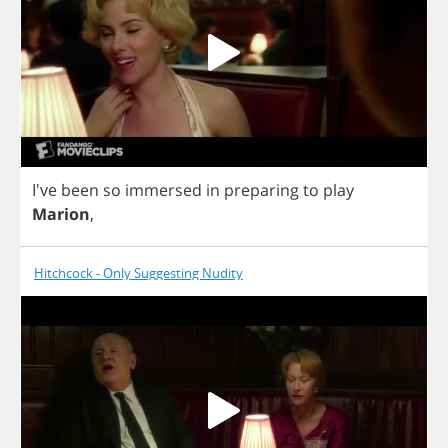
I've
been
so
immersed
in
preparing
to
play
Marion
,
Hitchcock - Only Suggesting Nudity