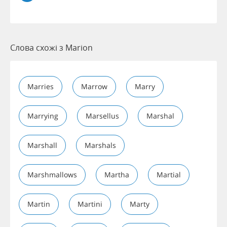
Слова схожі з Marion
Marries
Marrow
Marry
Marrying
Marsellus
Marshal
Marshall
Marshals
Marshmallows
Martha
Martial
Martin
Martini
Marty