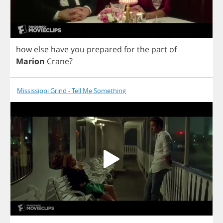
how
else
have
you
prepared
for
the
part
of
Marion
Crane
?
Mississippi Grind - Tell Me Something