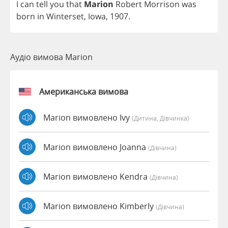
I
can
tell
you
that
Marion
Robert
Morrison
was
born
in
Winterset
,
Iowa
, 1907.
Аудіо вимова Marion
Американська вимова
Marion вимовлено Ivy
(дитина, Дівчинка)
Marion вимовлено Joanna
(дівчина)
Marion вимовлено Kendra
(дівчина)
Marion вимовлено Kimberly
(дівчина)