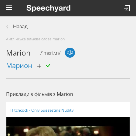
Назад
Англійська вимова слова marion
Marion
/'mɛriʌn/
марион
Приклади з фільмів з Marion
Hitchcock - Only Suggesting Nudity