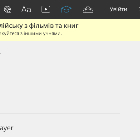
Увійти
йську з фільмів та книг
икуйтеся з іншими учнями.
r
ayer