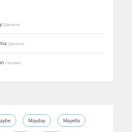
my
(дівчина)
mma
(дівчина)
ian
(чоловік)
aybe
Mayday
Mayella