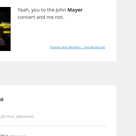
Yeah
,
you
to
the
John
Mayer
concert
and
me
not
.
Friends with Benefits - Two Break-Ups
ва
(дитина, Дівчинка)
anna