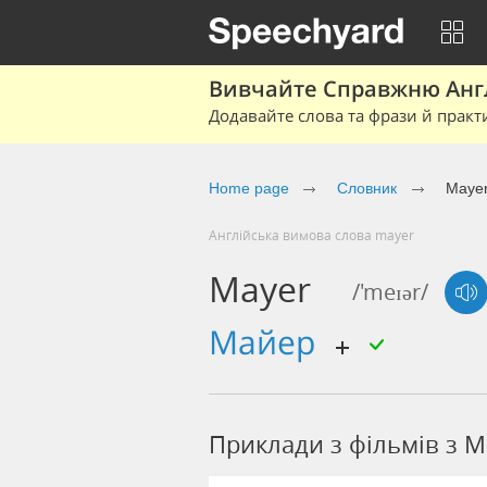
Вивчайте Справжню Англі
Додавайте слова та фрази й практ
Home page
Cловник
Maye
Англійська вимова слова mayer
Mayer
/'meɪər/
майер
Приклади з фільмів з M