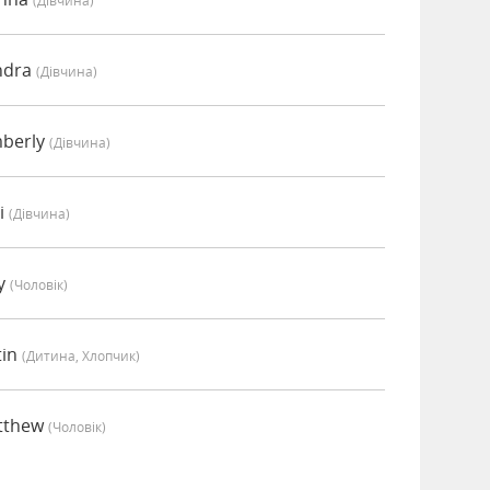
(дівчина)
ndra
(дівчина)
mberly
(дівчина)
i
(дівчина)
ey
(чоловік)
tin
(дитина, Хлопчик)
tthew
(чоловік)