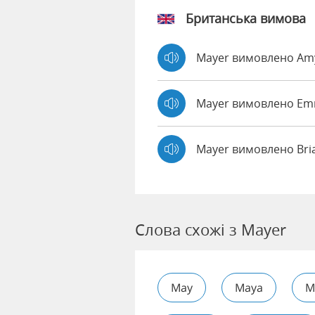
Британська вимова
Mayer вимовлено A
Mayer вимовлено E
Mayer вимовлено Br
Слова схожі з Mayer
May
Maya
M