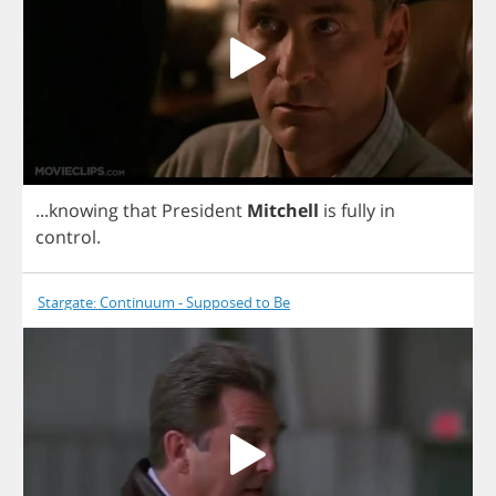
...
knowing
that
President
Mitchell
is
fully
in
control
.
Stargate: Continuum - Supposed to Be