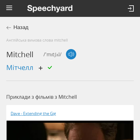
Назад
Англійська вимова слова mitchell
Mitchell
/'mɪtʃʌl/
Мітчелл
Приклади з фільмів з Mitchell
Dave - Extending the Gig