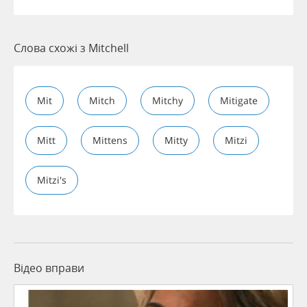
Слова схожі з Mitchell
Mit
Mitch
Mitchy
Mitigate
Mitt
Mittens
Mitty
Mitzi
Mitzi's
Відео вправи