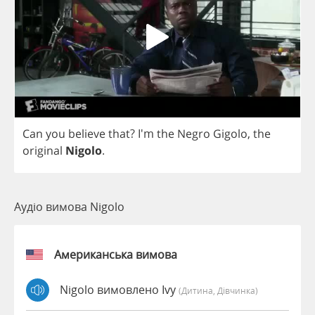
Can
you
believe
that
?
I'm
the
Negro
Gigolo
,
the
original
Nigolo
.
Аудіо вимова Nigolo
Американська вимова
Nigolo вимовлено Ivy
(дитина, Дівчинка)