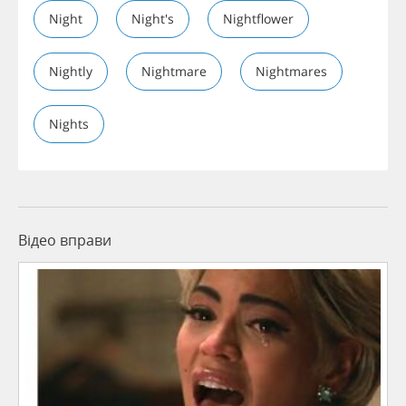
Night
Night's
Nightflower
Nightly
Nightmare
Nightmares
Nights
Відео вправи