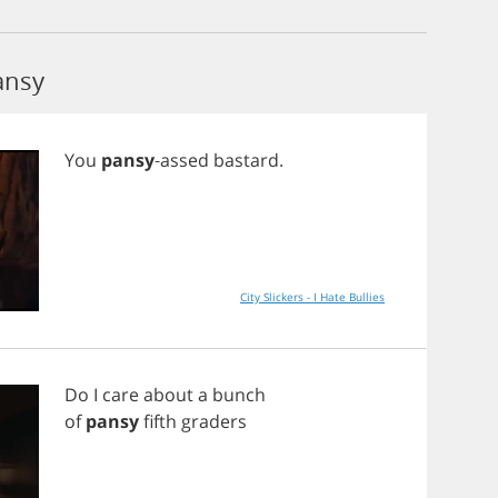
ansy
You
pansy
-
assed
bastard
.
City Slickers - I Hate Bullies
Do
I
care
about
a
bunch
of
pansy
fifth
graders