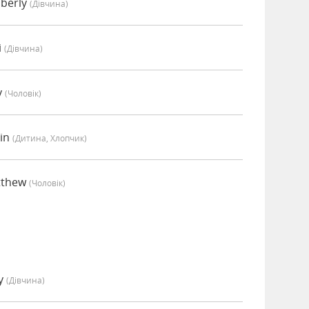
berly
(дівчина)
i
(дівчина)
y
(чоловік)
tin
(дитина, Хлопчик)
tthew
(чоловік)
y
(дівчина)