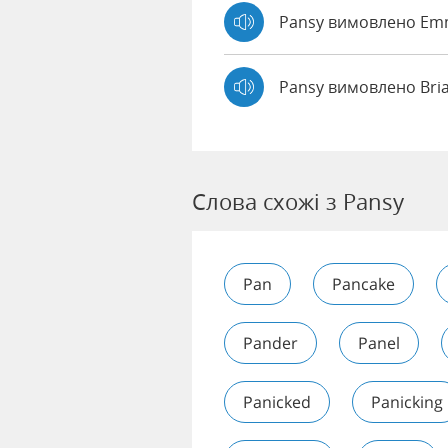
Pansy вимовлено E
Pansy вимовлено Bri
Слова схожі з Pansy
Pan
Pancake
Pander
Panel
Panicked
Panicking