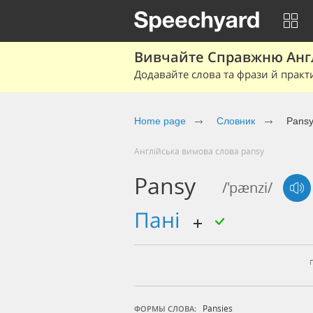
Вивчайте Справжню Англі
Додавайте слова та фрази й практ
Home page
Cловник
Pans
Англійська вимова слова pansy
Pansy
/'pænzi/
пані
Pansies
ФОРМЫ СЛОВА: