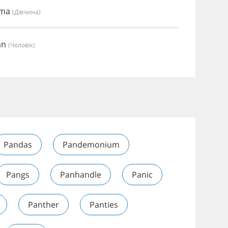
mma
(дівчина)
an
(чоловік)
Pandas
Pandemonium
Pangs
Panhandle
Panic
Panther
Panties