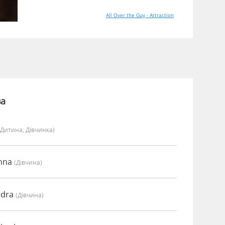
All Over the Guy - Attraction
ва
(дитина, Дівчинка)
anna
(дівчина)
ndra
(дівчина)