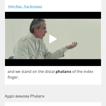
High-Rise - The Architect
and
we
stand
on
the
distal
phalanx
of
the
index
finger
.
Аудіо вимова Phalanx