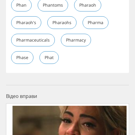
Phan
Phantoms
Pharaoh
Pharaoh's
Pharaohs
Pharma
Pharmaceuticals
Pharmacy
Phase
Phat
Відео вправи