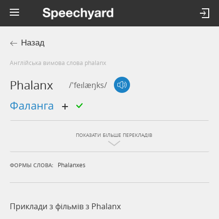
Назад
Англійська вимова слова phalanx
Phalanx
/'feɪlæŋks/
фаланга
ПОКАЗАТИ БІЛЬШЕ ПЕРЕКЛАДІВ
Phalanxes
ФОРМЫ СЛОВА:
Приклади з фільмів з Phalanx