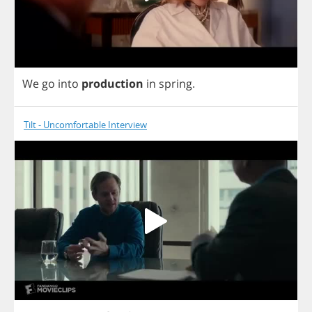
We
go
into
production
in
spring
.
Tilt - Uncomfortable Interview