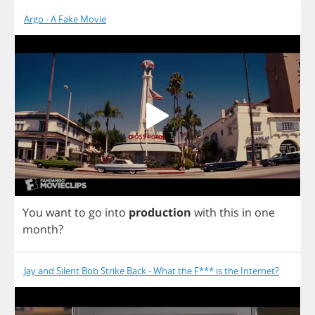
Argo - A Fake Movie
You
want
to
go
into
production
with
this
in
one
month
?
Jay and Silent Bob Strike Back - What the F*** is the Internet?