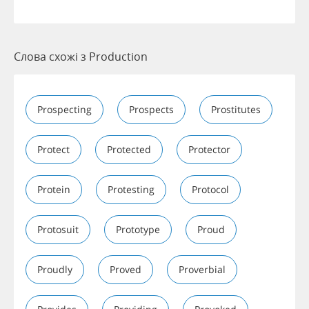
Слова схожі з Production
Prospecting
Prospects
Prostitutes
Protect
Protected
Protector
Protein
Protesting
Protocol
Protosuit
Prototype
Proud
Proudly
Proved
Proverbial