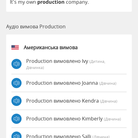
It's
my
own
production
company
.
Аудіо вимова Production
Американська вимова
Production вимовлено Ivy
(дитина,
Дівчинка)
Production вимовлено Joanna
(дівчина)
Production вимовлено Kendra
(дівчина)
Production вимовлено Kimberly
(дівчина)
Production вимовлено Salli
(дівчина)