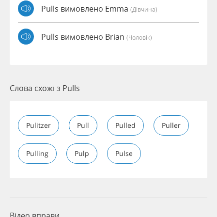
Pulls вимовлено Emma
(дівчина)
Pulls вимовлено Brian
(чоловік)
Слова схожі з Pulls
Pulitzer
Pull
Pulled
Puller
Pulling
Pulp
Pulse
Відео вправи