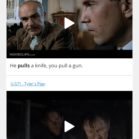
He
pulls
a
knife
,
you
pull
a
gun
.
U-571 - Tyler's Plan