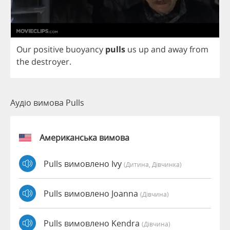
Our
positive
buoyancy
pulls
us
up
and
away
from
the
destroyer
.
Аудіо вимова Pulls
Американська вимова
Pulls вимовлено Ivy
(дитина, Дівчинка)
Pulls вимовлено Joanna
(дівчина)
Pulls вимовлено Kendra
(дівчина)