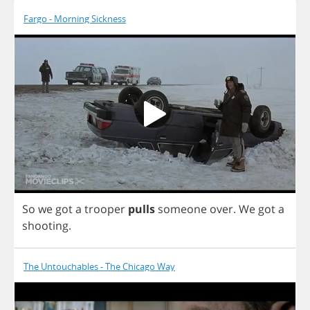
Fargo - Morning Sickness
So
we
got
a
trooper
pulls
someone
over
.
We
got
a
shooting
.
The Untouchables - The Chicago Way