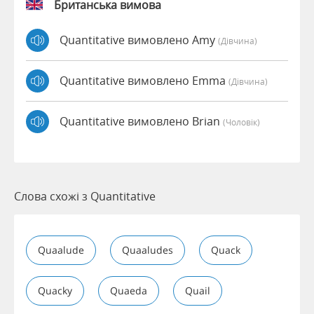
Британська вимова
Quantitative вимовлено Amy
(дівчина)
Quantitative вимовлено Emma
(дівчина)
Quantitative вимовлено Brian
(чоловік)
Слова схожі з Quantitative
Quaalude
Quaaludes
Quack
Quacky
Quaeda
Quail