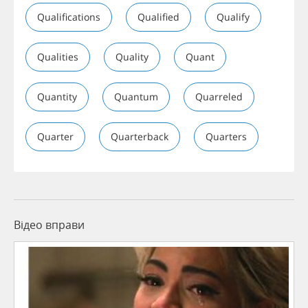
Qualifications
Qualified
Qualify
Qualities
Quality
Quant
Quantity
Quantum
Quarreled
Quarter
Quarterback
Quarters
Відео вправи