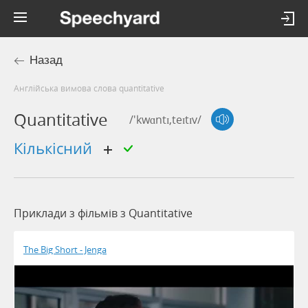
Назад
Англійська вимова слова quantitative
Quantitative
/'kwɑntɪ,teɪtɪv/
кількісний
Приклади з фільмів з Quantitative
The Big Short - Jenga