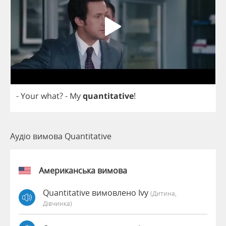
-
Your
what
?
-
My
quantitative
!
Аудіо вимова Quantitative
Американська вимова
Quantitative вимовлено Ivy
(дитина,
Дівчинка)