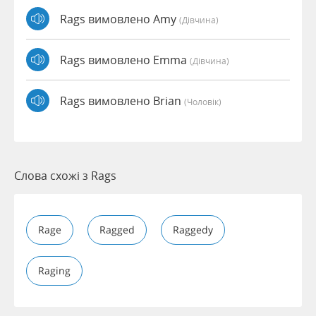
Rags вимовлено Amy
(дівчина)
Rags вимовлено Emma
(дівчина)
Rags вимовлено Brian
(чоловік)
Слова схожі з Rags
Rage
Ragged
Raggedy
Raging