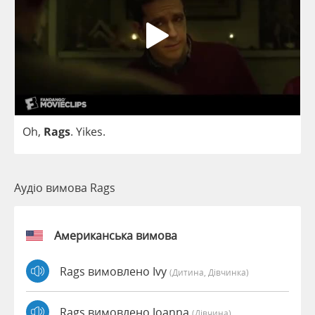
Oh
,
Rags
.
Yikes
.
Аудіо вимова Rags
Американська вимова
Rags вимовлено Ivy
(дитина, Дівчинка)
Rags вимовлено Joanna
(дівчина)