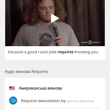
because
a
good
roast
joke
requires
knowing
you
.
Аудіо вимова Requires
Американська вимова
Requires вимовлено Ivy
(дитина, Дівчинка)