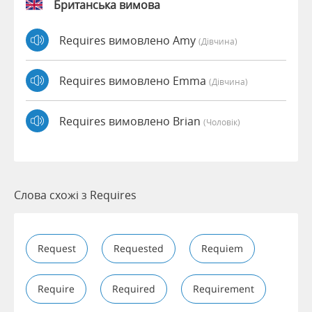
Британська вимова
Requires вимовлено Amy
(дівчина)
Requires вимовлено Emma
(дівчина)
Requires вимовлено Brian
(чоловік)
Слова схожі з Requires
Request
Requested
Requiem
Require
Required
Requirement