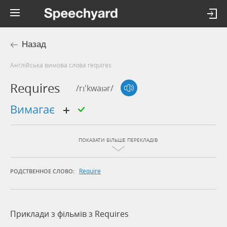
Назад
Англійська вимова слова requires
Requires
/rɪ'kwaɪər/
вимагає
ПОКАЗАТИ БІЛЬШЕ ПЕРЕКЛАДІВ
Require
РОДСТВЕННОЕ СЛОВО:
Приклади з фільмів з Requires