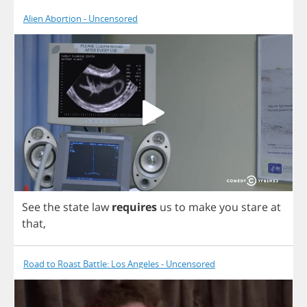
Alien Abortion - Uncensored
See
the
state
law
requires
us
to
make
you
stare
at
that
,
Road to Roast Battle: Los Angeles - Uncensored