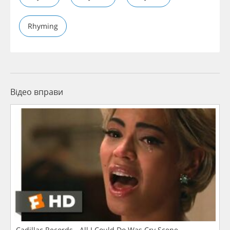
Rhyming
Відео вправи
Cadillac Records - All I Could Do Was Cry Scene