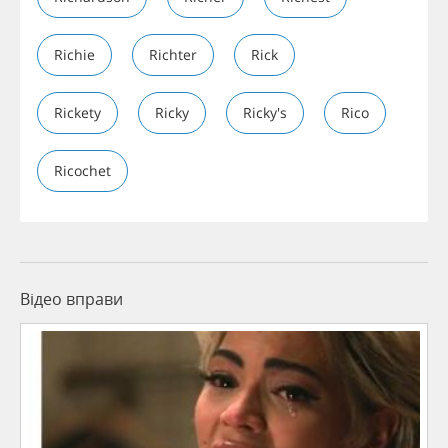
Richie
Richter
Rick
Rickety
Ricky
Ricky's
Rico
Ricochet
Відео вправи