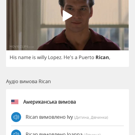
His
name
is
willy
Lopez
.
He's
a
Puerto
Rican
,
Аудіо вимова Rican
Американська вимова
Rican вимовлено Ivy
(дитина, Дівчинка)
Rican вимовлено Joanna
(дівчина)