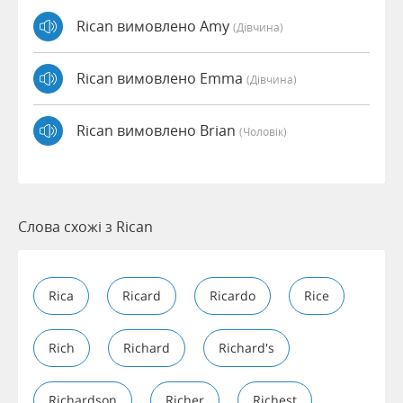
Rican вимовлено Amy
(дівчина)
Rican вимовлено Emma
(дівчина)
Rican вимовлено Brian
(чоловік)
Слова схожі з Rican
Rica
Ricard
Ricardo
Rice
Rich
Richard
Richard's
Richardson
Richer
Richest