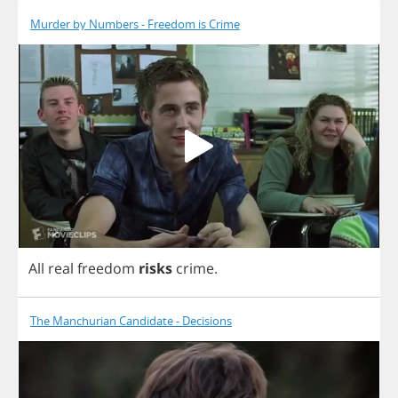
Murder by Numbers - Freedom is Crime
All
real
freedom
risks
crime
.
The Manchurian Candidate - Decisions