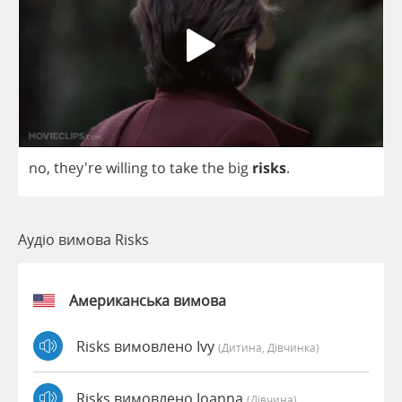
no
, they're
willing
to
take
the
big
risks
.
Аудіо вимова Risks
Американська вимова
Risks вимовлено Ivy
(дитина, Дівчинка)
Risks вимовлено Joanna
(дівчина)