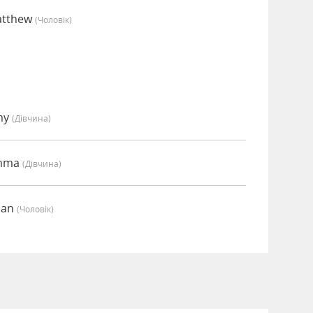
atthew
(чоловік)
my
(дівчина)
Emma
(дівчина)
ian
(чоловік)