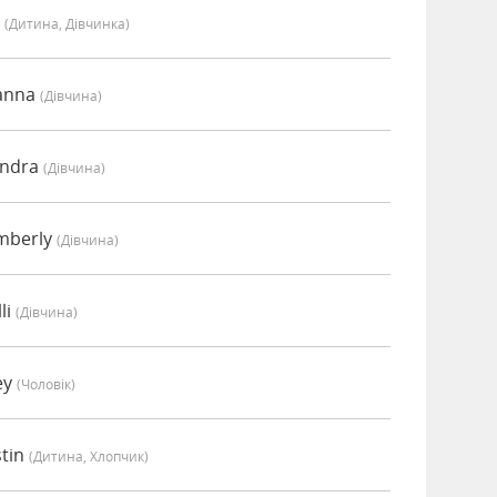
y
(дитина, Дівчинка)
oanna
(дівчина)
endra
(дівчина)
imberly
(дівчина)
li
(дівчина)
ey
(чоловік)
stin
(дитина, Хлопчик)