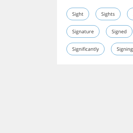
Sight
Sights
Signature
Signed
Significantly
Signing