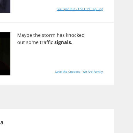
See Spot Run - The FBI's Top Dog
Maybe
the
storm
has
knocked
out
some
traffic
signals
.
Love the Coopers - We Are Family
ва