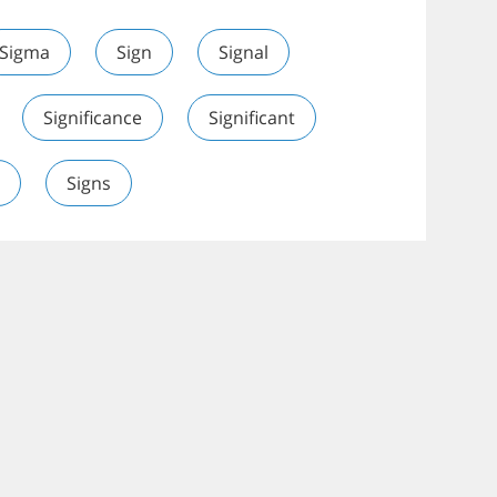
Sigma
Sign
Signal
Significance
Significant
Signs