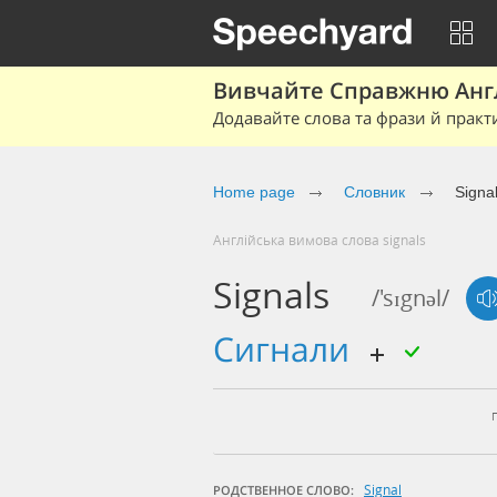
Вивчайте Справжню Англі
Додавайте слова та фрази й практ
Home page
Cловник
Signa
Англійська вимова слова signals
Signals
/'sɪgnəl/
сигнали
Signal
РОДСТВЕННОЕ СЛОВО: