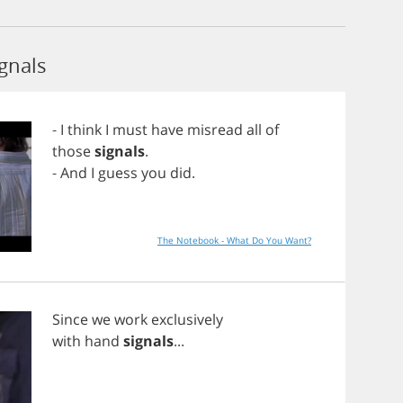
gnals
-
I
think
I
must
have
misread
all
of
those
signals
.
-
And
I
guess
you
did
.
The Notebook - What Do You Want?
Since
we
work
exclusively
with
hand
signals
...