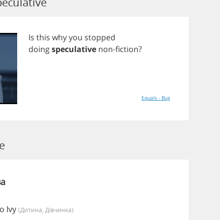
eculative
Is
this
why
you
stopped
doing
speculative
non
-
fiction
?
Equals - Bug
e
ва
о Ivy
(дитина, Дівчинка)