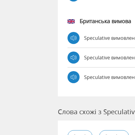
Британська вимова
Speculative вимовле
Speculative вимовл
Speculative вимовлен
Слова схожі з Speculati