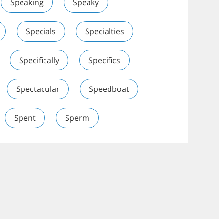
Speaking
Speaky
Specials
Specialties
Specifically
Specifics
Spectacular
Speedboat
Spent
Sperm