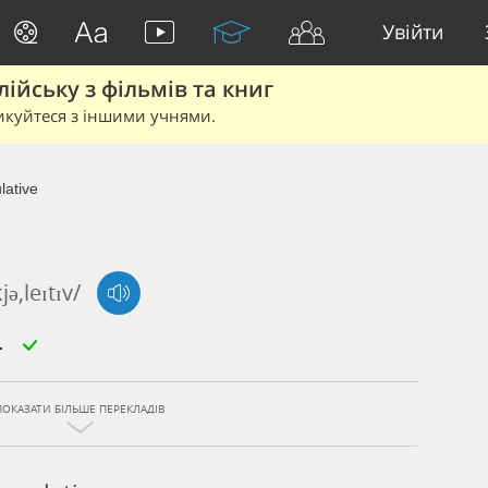
Увійти
йську з фільмів та книг
икуйтеся з іншими учнями.
lative
jə,leɪtɪv/
ПОКАЗАТИ БІЛЬШЕ ПЕРЕКЛАДІВ