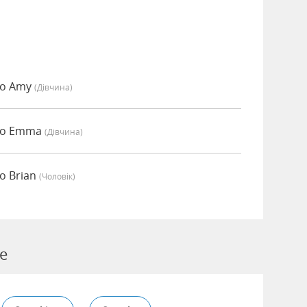
но Amy
(дівчина)
ено Emma
(дівчина)
о Brian
(чоловік)
ve