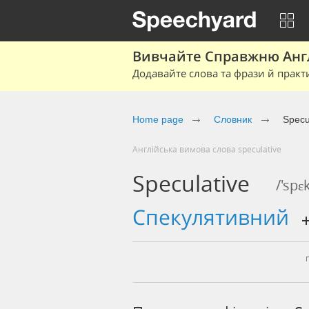
Вивчайте Справжню Англі
Додавайте слова та фрази й практ
Home page
Cловник
Specu
Англійська вимова слова speculative
Speculative
/'spɛk
спекулятивний