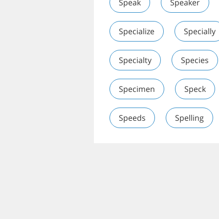
Speak
Speaker
Specialize
Specially
Specialty
Species
Specimen
Speck
Speeds
Spelling