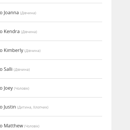
но Joanna
(дівчина)
но Kendra
(дівчина)
о Kimberly
(дівчина)
 Salli
(дівчина)
о Joey
(чоловік)
о Justin
(дитина, Хлопчик)
но Matthew
(чоловік)