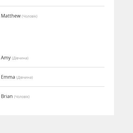
о Matthew
(чоловік)
о Amy
(дівчина)
но Emma
(дівчина)
 Brian
(чоловік)