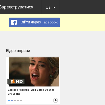
Зареєструватися
Ua
Війти через Facebook
Відео вправи
Cadillac Records - All I Could Do Was
Cry Scene