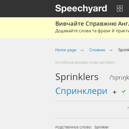
Вивчайте Справжню Англі
Додавайте слова та фрази й практ
Home page
Cловник
Sprink
Англійська вимова слова sprinklers
Sprinklers
/'sprɪŋk
спринклери
Sprinkler
РОДСТВЕННОЕ СЛОВО: