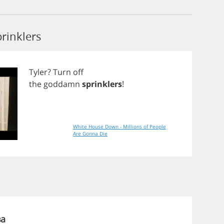
rinklers
Tyler
?
Turn
off
the
goddamn
sprinklers
!
White House Down - Millions of People
Are Gonna Die
ва