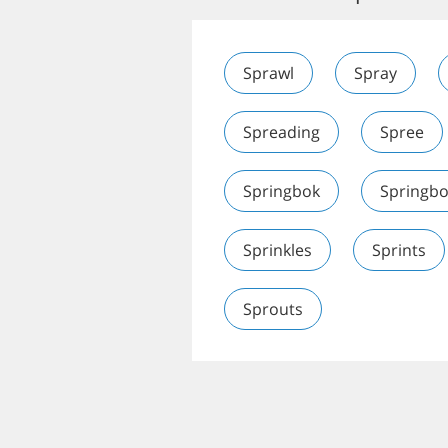
Sprawl
Spray
Spreading
Spree
Springbok
Springbo
Sprinkles
Sprints
Sprouts