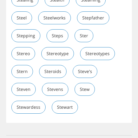
Steel
Steelworks
Stepfather
Stepping
Steps
Ster
Stereo
Stereotype
Stereotypes
Stern
Steroids
Steve's
Steven
Stevens
Stew
Stewardess
Stewart