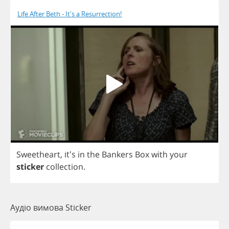
Life After Beth - It's a Resurrection!
Sweetheart
, it's
in
the
Bankers
Box
with
your
sticker
collection
.
Аудіо вимова Sticker