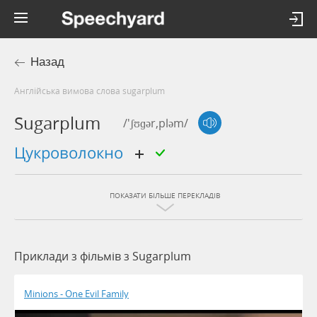
Назад
Англійська вимова слова sugarplum
Sugarplum
/'ʃʊɡər,pləm/
цукроволокно
ПОКАЗАТИ БІЛЬШЕ ПЕРЕКЛАДІВ
Приклади з фільмів з Sugarplum
Minions - One Evil Family