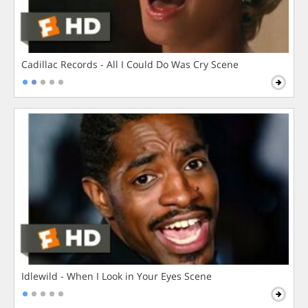
Cadillac Records - All I Could Do Was Cry Scene
Idlewild - When I Look in Your Eyes Scene