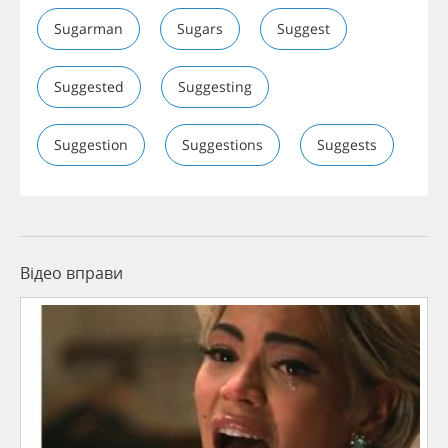
Sugarman
Sugars
Suggest
Suggested
Suggesting
Suggestion
Suggestions
Suggests
Відео вправи