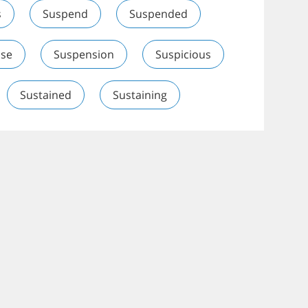
s
Suspend
Suspended
se
Suspension
Suspicious
Sustained
Sustaining