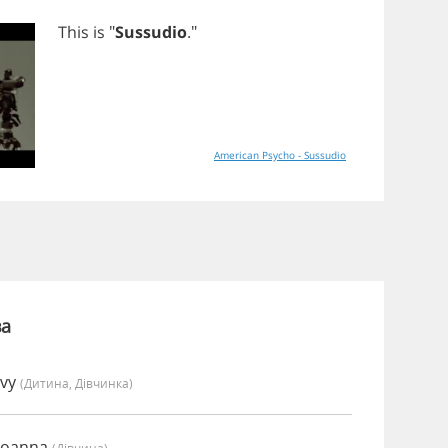
This
is
"
Sussudio
."
American Psycho - Sussudio
ва
Ivy
(дитина, Дівчинка)
Joanna