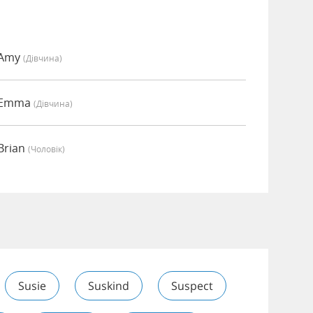
 Amy
(дівчина)
о Emma
(дівчина)
Brian
(чоловік)
Susie
Suskind
Suspect