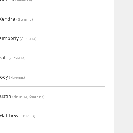
(дівчина)
 Kendra
(дівчина)
Kimberly
(дівчина)
alli
(дівчина)
Joey
(чоловік)
ustin
(дитина, Хлопчик)
 Matthew
(чоловік)