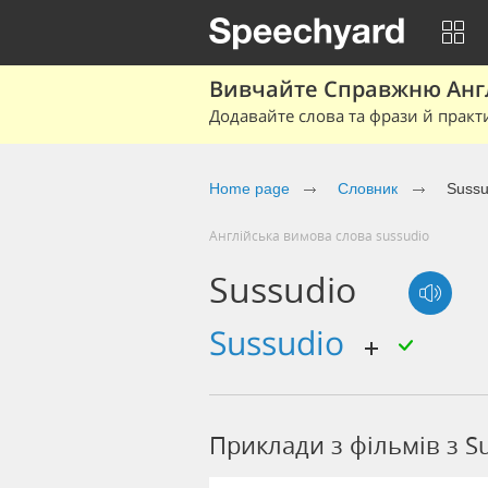
Вивчайте Справжню Англі
Додавайте слова та фрази й практ
Home page
Cловник
Sussu
Англійська вимова слова sussudio
Sussudio
sussudio
Приклади з фільмів з S