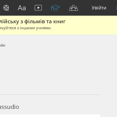
Увійти
йську з фільмів та книг
икуйтеся з іншими учнями.
dio
ussudio