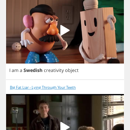
I
am
a
Swedish
creativity
object
Big Fat Liar - Lying Through Your Teeth