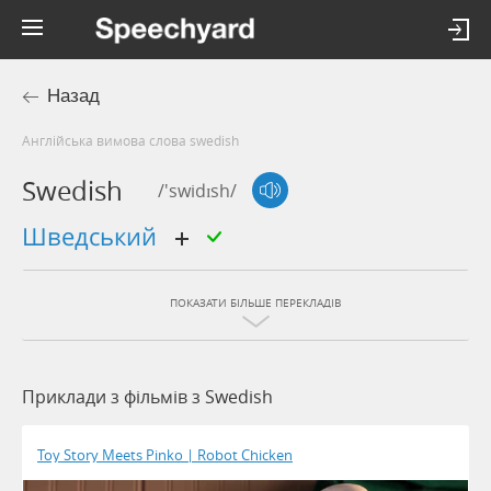
Назад
Англійська вимова слова swedish
Swedish
/'swidɪsh/
шведський
ПОКАЗАТИ БІЛЬШЕ ПЕРЕКЛАДІВ
Приклади з фільмів з Swedish
Toy Story Meets Pinko | Robot Chicken