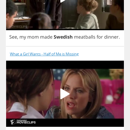
See
,
my
mom
made
Swedish
meatballs
for
dinner
.
What a Girl Wants - Half of Me is Missing