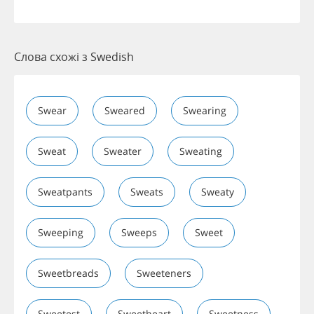
Слова схожі з Swedish
Swear
Sweared
Swearing
Sweat
Sweater
Sweating
Sweatpants
Sweats
Sweaty
Sweeping
Sweeps
Sweet
Sweetbreads
Sweeteners
Sweetest
Sweetheart
Sweetness