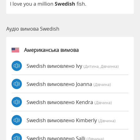
I
love
you
a
million
Swedish
fish
.
Аудіо вимова Swedish
Американська вимова
Swedish вимовлено Ivy
(дитина, Дівчинка)
Swedish вимовлено Joanna
(дівчина)
Swedish вимовлено Kendra
(дівчина)
Swedish вимовлено Kimberly
(дівчина)
Swedish вимовлено Salli
(дівчина)