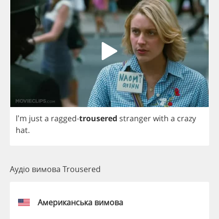
I'm
just
a
ragged
-
trousered
stranger
with
a
crazy
hat
.
Аудіо вимова Trousered
Американська вимова