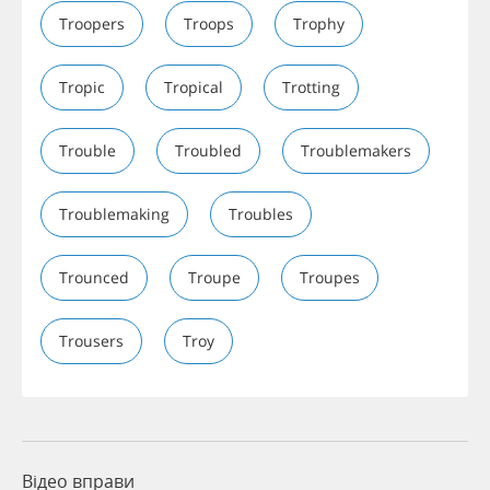
Troopers
Troops
Trophy
Tropic
Tropical
Trotting
Trouble
Troubled
Troublemakers
Troublemaking
Troubles
Trounced
Troupe
Troupes
Trousers
Troy
Відео вправи