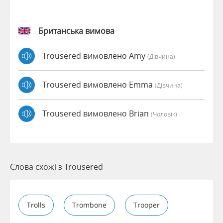
Британська вимова
Trousered вимовлено Amy
(дівчина)
Trousered вимовлено Emma
(дівчина)
Trousered вимовлено Brian
(чоловік)
Слова схожі з Trousered
Trolls
Trombone
Trooper