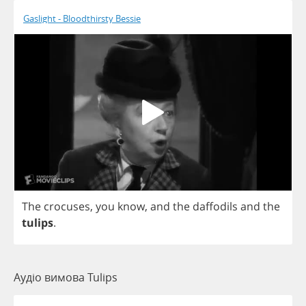
Gaslight - Bloodthirsty Bessie
The
crocuses
,
you
know
,
and
the
daffodils
and
the
tulips
.
Аудіо вимова Tulips