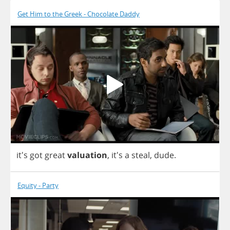
Get Him to the Greek - Chocolate Daddy
it's
got
great
valuation
,
it's
a
steal
,
dude
.
Equity - Party