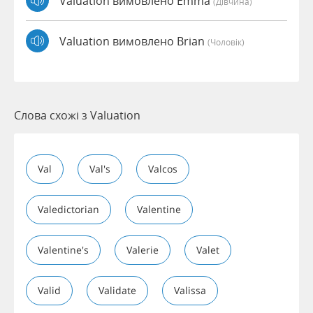
Valuation вимовлено Emma
(дівчина)
Valuation вимовлено Brian
(чоловік)
Слова схожі з Valuation
Val
Val's
Valcos
Valedictorian
Valentine
Valentine's
Valerie
Valet
Valid
Validate
Valissa