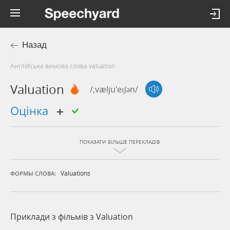
Назад
Англійська вимова слова valuation
Valuation
/,vælju'eɪʃən/
оцінка
ПОКАЗАТИ БІЛЬШЕ ПЕРЕКЛАДІВ
Valuations
ФОРМЫ СЛОВА:
Приклади з фільмів з Valuation