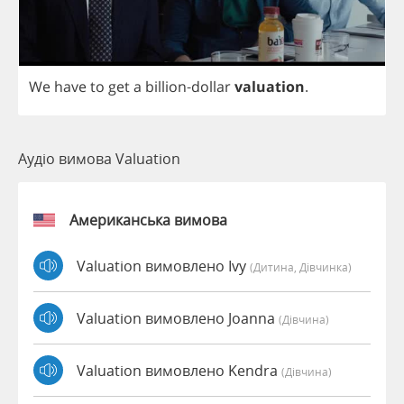
We
have
to
get
a
billion
-
dollar
valuation
.
Аудіо вимова Valuation
Американська вимова
Valuation вимовлено Ivy
(дитина, Дівчинка)
Valuation вимовлено Joanna
(дівчина)
Valuation вимовлено Kendra
(дівчина)