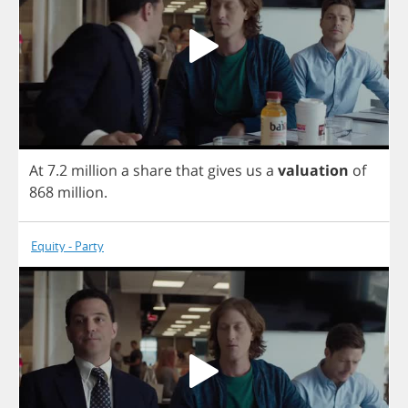
At
7.2
million
a
share
that
gives
us
a
valuation
of
868
million
.
Equity - Party