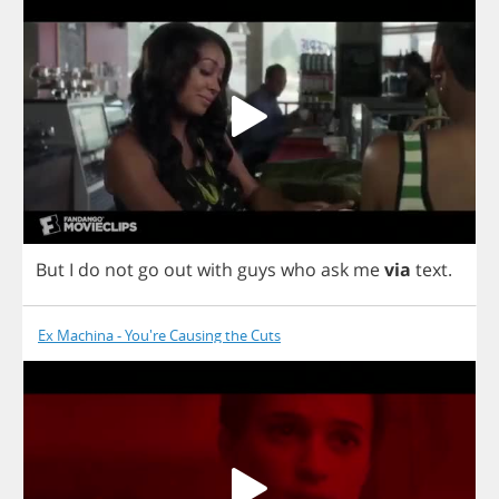
But
I
do
not
go
out
with
guys
who
ask
me
via
text
.
Ex Machina - You're Causing the Cuts