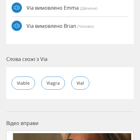
Via вимовлено Emma
(дівчина)
Via вимовлено Brian
(чоловік)
Слова схожі з Via
Viable
Viagra
Vial
Відео вправи