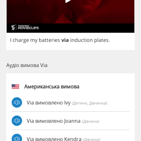
I
charge
my
batteries
via
induction
plates
.
Аудіо вимова Via
Американська вимова
Via вимовлено Ivy
(дитина, Дівчинка)
Via вимовлено Joanna
(дівчина)
Via вимовлено Kendra
(дівчина)