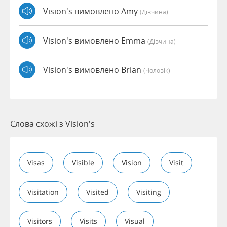
Vision's вимовлено Amy
(дівчина)
Vision's вимовлено Emma
(дівчина)
Vision's вимовлено Brian
(чоловік)
Слова схожі з Vision's
Visas
Visible
Vision
Visit
Visitation
Visited
Visiting
Visitors
Visits
Visual