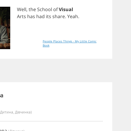
Well
,
the
School
of
Visual
Arts
has
had
its
share
.
Yeah
.
People Places Things - My Little Comic
Book
ва
(дитина, Дівчинка)
anna