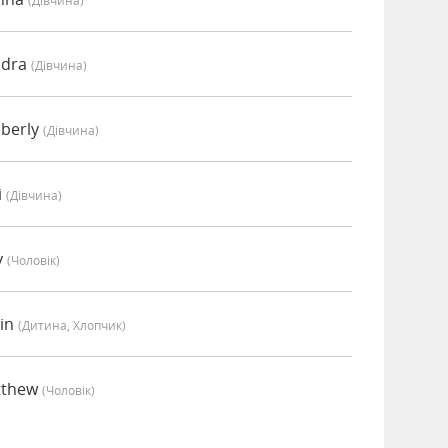
(дівчина)
ndra
(дівчина)
mberly
(дівчина)
i
(дівчина)
y
(чоловік)
tin
(дитина, Хлопчик)
tthew
(чоловік)