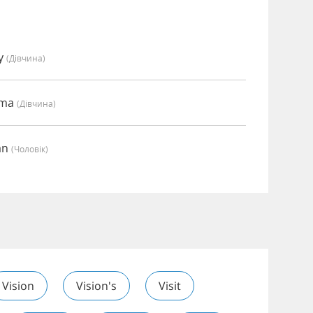
my
(дівчина)
mma
(дівчина)
an
(чоловік)
Vision
Vision's
Visit