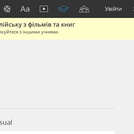
Увійти
йську з фільмів та книг
икуйтеся з іншими учнями.
sual