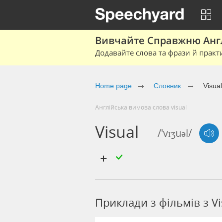
Вивчайте Справжню Англі
Додавайте слова та фрази й практ
Home page
Cловник
Visual
Англійська вимова слова visual
Visual
/'vɪʒuəl/
Приклади з фільмів з Vi