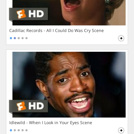
Cadillac Records - All I Could Do Was Cry Scene
Idlewild - When I Look in Your Eyes Scene