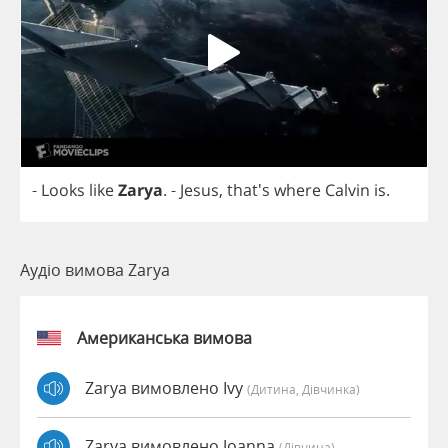
-
Looks
like
Zarya
.
-
Jesus
, that's
where
Calvin
is
.
Аудіо вимова Zarya
Американська вимова
Zarya вимовлено Ivy
(дитина, Дівчинка)
Zarya вимовлено Joanna
(дівчина)