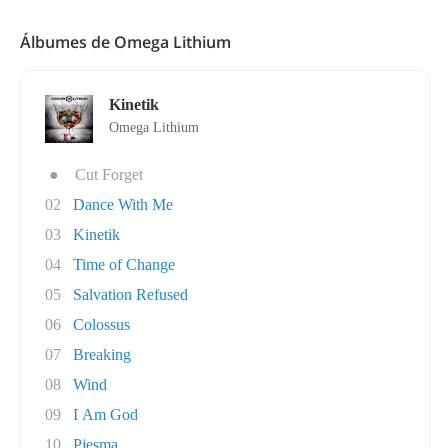
Álbumes de Omega Lithium
Kinetik
Omega Lithium
●
Cut Forget
02
Dance With Me
03
Kinetik
04
Time of Change
05
Salvation Refused
06
Colossus
07
Breaking
08
Wind
09
I Am God
10
Pjesma