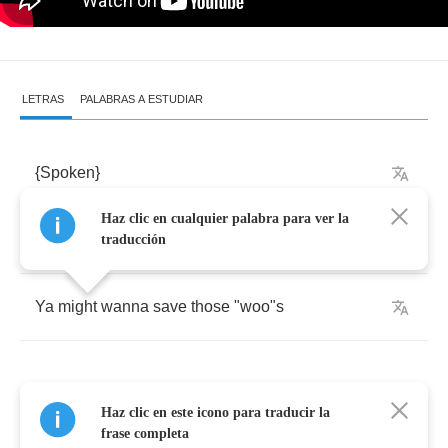
LETRAS
PALABRAS A ESTUDIAR
{
Spoken
}
Haz clic en cualquier palabra para ver la
This
for
all
the
ladies
...
traducción
Ya
might
wanna
save
those
"
woo
"
s
Haz clic en este icono para traducir la
{
Sung
}
frase completa