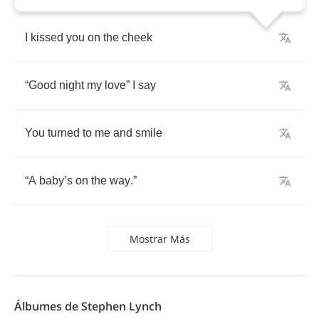
I
kissed
you
on
the
cheek
“
Good
night
my
love
”
I
say
You
turned
to
me
and
smile
“
A
baby
’
s
on
the
way
.”
Mostrar Más
Álbumes de Stephen Lynch