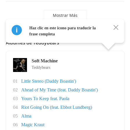
Mostrar Más
Haz clic en este icono para traducir la
frase completa
Álbumes de Teddybears
Soft Machine
Teddybears
01
Little Stereo (Daddy Boastin')
02
Ahead of My Time (feat. Daddy Boastin')
03
Yours To Keep feat. Paola
04
Riot Going On (feat. Ebbot Lundberg)
05
Alma
06
Magic Kraut