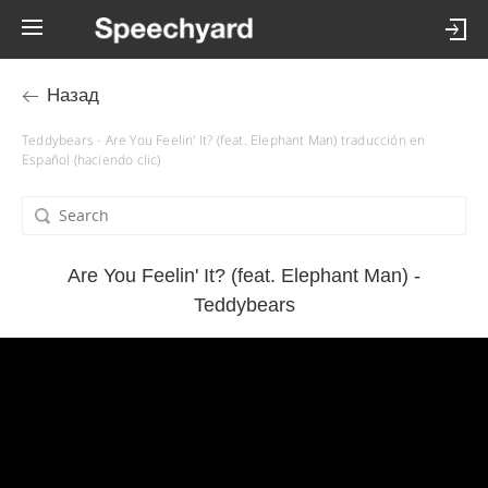
Назад
Teddybears - Are You Feelin' It? (feat. Elephant Man) traducción en
Español (haciendo clic)
Are You Feelin' It? (feat. Elephant Man) -
Teddybears